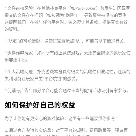
*
文件审核风险
：在其他扑克平台（如Partypoker）曾发生过因玩家
提交的文件存在问题（如被视为“伪造”），导致
资金被没收
的案例。
这提醒我们，在参与任何平台时，务必遵守其条款，提供真实有效
的资料。
*
“坑钱”的可能情形
：通常玩家感觉被“坑”，可能与以下情况有关：
*
遭遇作弊玩家
：如同所有线上竞技游戏，无法完全避免少数玩家使
用非法手段。
*
个人策略问题
：扑克游戏本身具有很高的策略性和波动性，连续的
失利可能让玩家产生“平台坑钱”的感受。
*
促销与广告
：部分平台可能会通过丰富的促销活动吸引玩家参与。
如何保护好自己的权益
为了让你能有更安心的游戏体验，这里有一些建议供你参考：
1.
通过官方渠道核实信息
：对于平台的规则、费用政策等，建议直