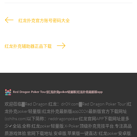
红龙扑克官方账号密码大全
红龙扑克辅助器正品下载
欢迎莅临▓Red Dragon 红龙：dr09.com▓Red Dragon Poker Tour|红
龙扑克poker轻量版|红龙扑克最新版app2026最新版官方下载网址
(cchlhs.com)以下简称：reddragonpoker红龙官网APP下载网址是多
少✔全站,全称:红龙poker轻量版,X-Poker顶级扑克竞技平台,专注高品
质游戏体验,官网下载地址,安卓版,苹果版一键直达!红龙poker安卓版,